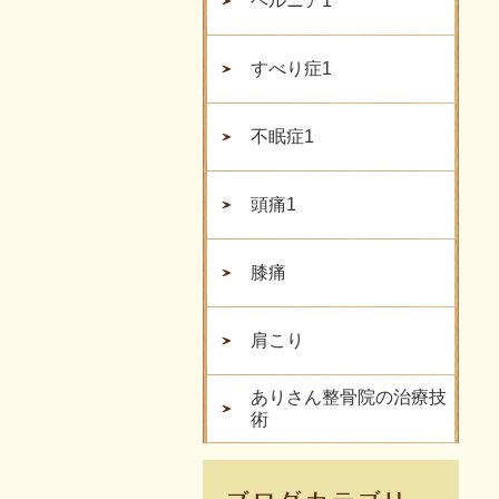
ヘルニア1
すべり症1
不眠症1
頭痛1
膝痛
肩こり
ありさん整骨院の治療技
術