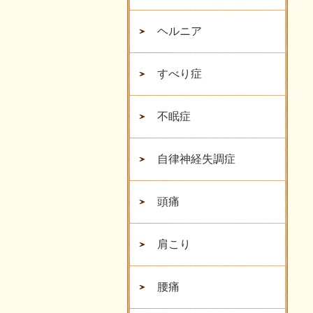
ヘルニア
すべり症
不眠症
自律神経失調症
頭痛
肩こり
腰痛