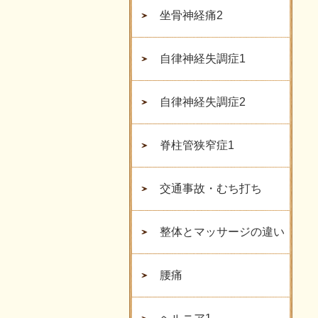
坐骨神経痛2
自律神経失調症1
自律神経失調症2
脊柱管狭窄症1
交通事故・むち打ち
整体とマッサージの違い
腰痛