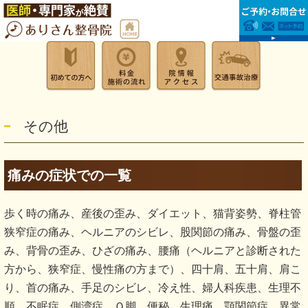
その他
痛みの症状での一覧
歩く時の痛み、産後の歪み、ダイエット、猫背姿勢、脊柱管
狭窄症の痛み、ヘルニアのシビレ、股関節の痛み、骨盤の歪
み、背骨の歪み、ひざの痛み、腰痛（ヘルニアと診断された
方から、狭窄症、慢性痛の方まで）、四十肩、五十肩、肩こ
り、首の痛み、手足のシビレ、冷え性、婦人科疾患、生理不
順、不眠症、側湾症、Ｏ脚、便秘、生理痛、顎関節症、異常