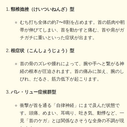
頸椎捻挫（けいついねんざ）型
むち打ち全体の約7〜8割を占めます。首の筋肉や靭
帯が伸びてしまい、首を動かすと痛む、首や肩がガ
チガチに重いといった症状が出ます。
根症状（こんしょうじょう）型
首の骨のズレや腫れによって、腕や手へと繋がる神
経の根本が圧迫されます。首の痛みに加え、腕のし
びれ、だるさ、筋力低下が起こります。
バレ・リュー症候群型
衝撃が首を通る「自律神経」にまで及んだ状態で
す。頭痛、めまい、耳鳴り、吐き気、動悸など、一
見「首のケガ」とは関係なさそうな全身の不調が現