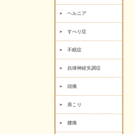
ヘルニア
すべり症
不眠症
自律神経失調症
頭痛
肩こり
腰痛