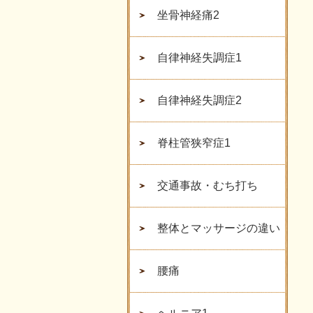
坐骨神経痛2
自律神経失調症1
自律神経失調症2
脊柱管狭窄症1
交通事故・むち打ち
整体とマッサージの違い
腰痛