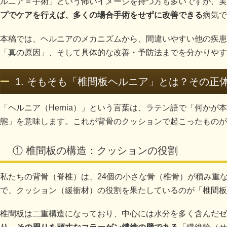
ルニア＝手術」という怖いイメージを持つ方も多いですが、実
プでケアを行えば、多くの場合手術をせずに改善できる
病気で
本稿では、ヘルニアのメカニズムから、間違いやすい他の疾患
「真の原因」、そして具体的な改善・予防法までを分かりやす
1. そもそも「椎間板ヘルニア」とは？その正
「ヘルニア（Hernia）」という言葉は、ラテン語で「何か
態」を意味します。これが背骨のクッションで起こったものが
① 椎間板の構造：クッションの役割
私たちの背骨（脊椎）は、24個の小さな骨（椎骨）が積み重
で、クッション（緩衝材）の役割を果たしているのが「椎間板
椎間板は二重構造になっており、中心には水分を多く含んだゼ