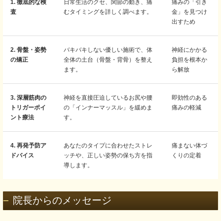
1. 徹底的な検
日常生活のクセ、関節の動き、痛
痛みの「引き
査
むタイミングを詳しく調べます。
金」を見つけ
出すため
2. 骨盤・姿勢
バキバキしない優しい施術で、体
神経にかかる
の矯正
全体の土台（骨盤・背骨）を整え
負担を根本か
ます。
ら解放
3. 深層筋肉の
神経を直接圧迫しているお尻や腰
即効性のある
トリガーポイ
の「インナーマッスル」を緩めま
痛みの軽減
ント療法
す。
4. 再発予防ア
あなたのタイプに合わせたストレ
痛まない体づ
ドバイス
ッチや、正しい姿勢の保ち方を指
くりの定着
導します。
院長からのメッセージ