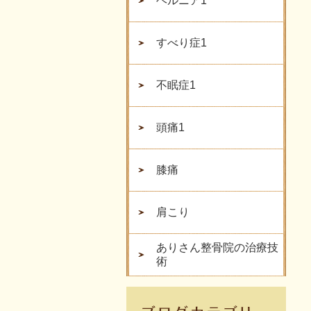
ヘルニア1
すべり症1
不眠症1
頭痛1
膝痛
肩こり
ありさん整骨院の治療技
術