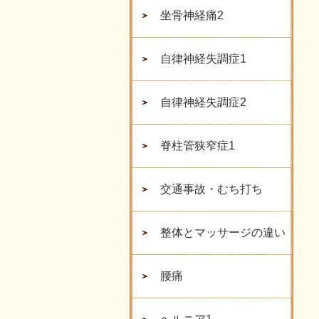
坐骨神経痛2
自律神経失調症1
自律神経失調症2
脊柱管狭窄症1
交通事故・むち打ち
整体とマッサージの違い
腰痛