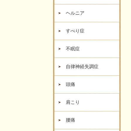
ヘルニア
すべり症
不眠症
自律神経失調症
頭痛
肩こり
腰痛